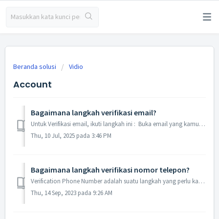
Beranda solusi
Vidio
Account
Bagaimana langkah verifikasi email?
Untuk Verifikasi email, ikuti langkah ini : Buka email yang kamu daftarkan Pastikan kamu menerima email verifikasi. Klik konfirmasi
Thu, 10 Jul, 2025 pada 3:46 PM
Bagaimana langkah verifikasi nomor telepon?
Verification Phone Number adalah suatu langkah yang perlu kamu lakukan agar dapat : Account Kamu terhindar dari spam atau akses account yang tidak sah lain...
Thu, 14 Sep, 2023 pada 9:26 AM