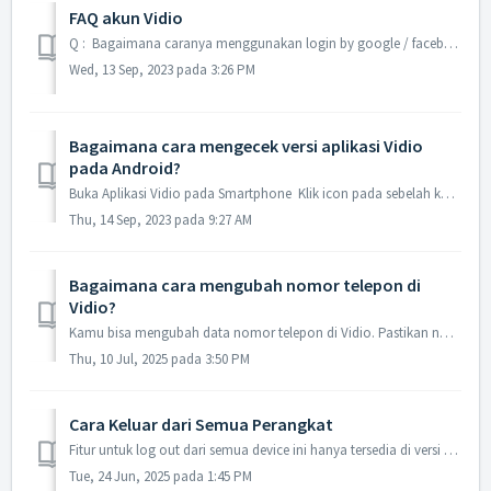
FAQ akun Vidio
Q : Bagaimana caranya menggunakan login by google / facebook (single sign on) jika sudah terdaftar? A : Cara login menggunakan Google/Facebook ikuti langk...
Wed, 13 Sep, 2023 pada 3:26 PM
Bagaimana cara mengecek versi aplikasi Vidio
pada Android?
Buka Aplikasi Vidio pada Smartphone Klik icon pada sebelah kanan atas Pilih setting / pengaturan Cek pada menu Vers...
Thu, 14 Sep, 2023 pada 9:27 AM
Bagaimana cara mengubah nomor telepon di
Vidio?
Kamu bisa mengubah data nomor telepon di Vidio. Pastikan nomor telepon yang digunakan belum terverifikasi dengan akun Vidio. Aplikasi Vidio Android - ...
Thu, 10 Jul, 2025 pada 3:50 PM
Cara Keluar dari Semua Perangkat
Fitur untuk log out dari semua device ini hanya tersedia di versi desktop and web-mobile. Klik Nama Profil Anda di kanan atas (seperti yang ditunjukkan p...
Tue, 24 Jun, 2025 pada 1:45 PM