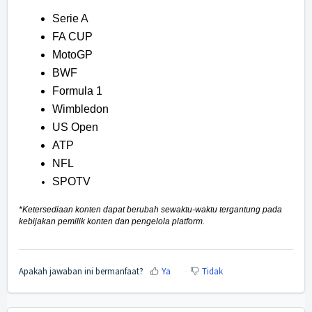
Serie A
FA CUP
MotoGP
BWF
Formula 1
Wimbledon
US Open
ATP
NFL
SPOTV
*Ketersediaan konten dapat berubah sewaktu-waktu tergantung pada
kebijakan pemilik konten dan pengelola platform.
Apakah jawaban ini bermanfaat?
Ya
Tidak