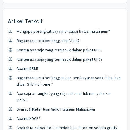
Artikel Terkait
Mengapa perangkat saya mencapai batas maksimum?
Bagaimana cara berlangganan Vidio?
Konten apa saja yang termasuk dalam paket UFC?
Konten apa saja yang termasuk dalam paket UFC?
Apa itu DRM?
Bagaimana cara berlanggan dan pembayaran yang dilakukan
diluar STB Indihome ?
Apa saja perangkat yang digunakan untuk menyaksikan
Vidio?
Syarat & Ketentuan Vidio Platinum Mahasiswa
Apa itu HDCP?
Apakah NEX Road To Champion bisa ditonton secara gratis?