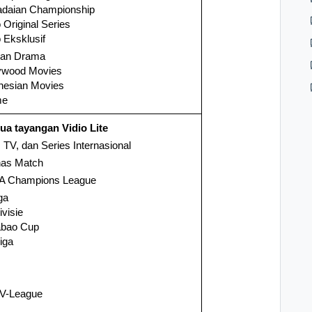
daian Championship
o Original Series
o Eksklusif
ean Drama
ywood Movies
nesian Movies
me
a tayangan Vidio Lite
, TV, dan Series Internasional
as Match
A Champions League
ga
ivisie
abao Cup
iga
V-League
A