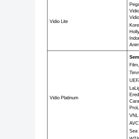
Pega
Vidi
Vidi
Vidio Lite
Kor
Holl
Indo
Ani
Semu
Film
Timn
UEF
LaLi
Ered
Vidio Platinum
Car
ProL
VNL
AVC
Sea 
WT