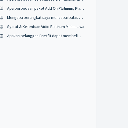
Apa perbedaan paket Add On Platinum, Platinum Extra, dan Ultimate?
Mengapa perangkat saya mencapai batas maksimum?
Syarat & Ketentuan Vidio Platinum Mahasiswa
Apakah pelanggan Bnetfit dapat membeli paket Vidio secara add-on?