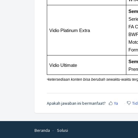
Semu
Seri
FA 
Vidio Platinum Extra
BW
Mot
Form
Semu
Vidio Ultimate
Prem
ketersediaan konten bisa berubah sewaktu-waktu terg
*
Apakah jawaban ini bermanfaat?
Ya
Tid
Beranda
Solusi