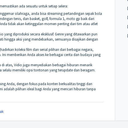
emastikan ada sesuatu untuk setiap selera:
penggemar olahraga, anda bisa streaming pertandingan sepak bola
ndingan tenis, dan basket, golf, formula 1, moto gp baik dari
 Anda tidak akan ketinggalan momen penting dari tim atau atlet
 Vidio yang diproduksi secara eksklusif. Genre yang ditawarkan pun
ti hingga aksi yang mendebarkan, semuanya disajikan dengan
hadirkan koleksi film dan serial pilihan dari berbagai negara,
a. Ini memberikan Anda akses ke berbagai cerita dan budaya yang
a di atas, Vidio juga menyediakan berbagai hiburan menarik
a selalu memiliki opsi tontonan yang terupdate dan beragam.
ming Anda, dengan fokus pada konten berkualitas tinggi dan
i adalah pilihan ideal bagi Anda yang mencari hiburan tanpa
ak