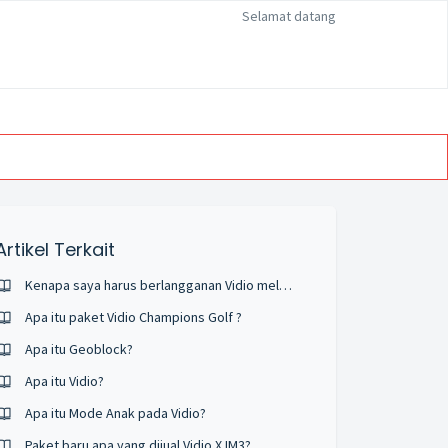
Selamat datang
Artikel Terkait
Kenapa saya harus berlangganan Vidio melalui IndiHome ? Apa saja kelebihannya ?
Apa itu paket Vidio Champions Golf ?
Apa itu Geoblock?
Apa itu Vidio?
Apa itu Mode Anak pada Vidio?
Paket baru apa yang dijual Vidio X IM3?