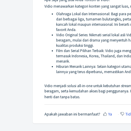
Vidio menawarkan kategori konten yang sangat luas, m
Olahraga Lokal dan Internasional: Bagi para 
dari berbagai liga, turnamen bulutangkis, perta
kancah lokal maupun internasional. Ini berarti
favorit Anda.
Vidio Original Series: Nikmati serial lokal asli
beragam, mulai dari drama yang menyentuh ha
kualitas produksi tinggi.
Film dan Serial Pilihan Terbaik: Vidio juga meng
termasuk Indonesia, Korea, Thailand, dan Indi
menarik.
Hiburan Menarik Lainnya: Selain kategori utam
lainnya yang terus diperbarui, memastikan And
Vidio menjadi solusi all-in-one untuk kebutuhan strea
beragam, serta kemudahan akses bagi penggunanya. In
henti dan tanpa batas.
Apakah jawaban ini bermanfaat?
Ya
Tid