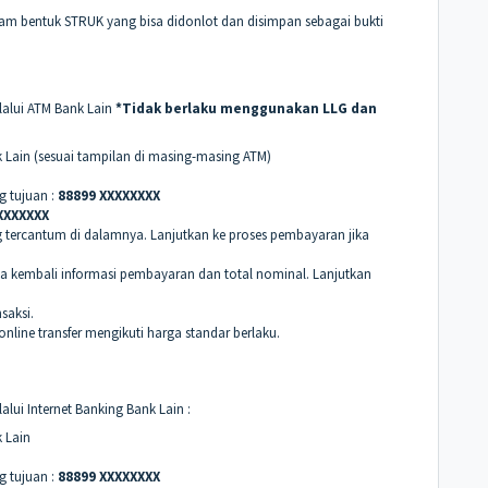
am bentuk STRUK yang bisa didonlot dan disimpan sebagai bukti
lalui ATM Bank Lain
*Tidak berlaku menggunakan LLG dan
k Lain (sesuai tampilan di masing-masing ATM)
 tujuan :
88899 XXXXXXXX
XXXXXXX
ng tercantum di dalamnya. Lanjutkan ke proses pembayaran jika
a kembali informasi pembayaran dan total nominal. Lanjutkan
saksi.
nline transfer mengikuti harga standar berlaku.
n
lui Internet Banking Bank Lain :
k Lain
 tujuan :
88899 XXXXXXXX