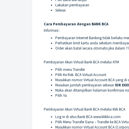
Lakukan pembayaran
Selesai
Cara Pembayaran dengan BANK BCA
Informasi :
Pembayaran Internet Banking tidak berlaku 
Perhatikan limit kartu anda sebelum membayar
Order akan batal secara otomatis jika dalam 7 
Pembayaran Akun Virtual Bank BCA melalui ATM
Pilih menu Transfer
Pilih Ke Rek. BCA Virtual Account
Masukkan nomor Virtual Account BCA yang di d
Masukan jumlah pembayaran sebesar
IDR XXX
Maka akan ditampilkan halaman konfirmasi n
Pilih Ya
Pembayaran Akun Virtual Bank BCA melalui Klik BCA
Log in di situs Bank BCA
www.klikbca.com
Pilih Menu Transfer Dana – Transfer ke BCA Virt
Masukkan nomor Virtual Account BCA (Corpora