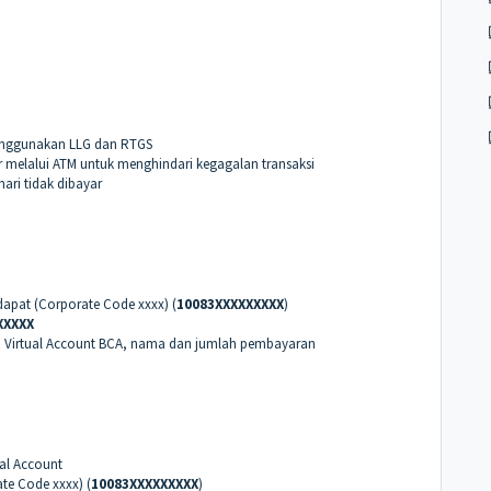
menggunakan LLG dan RTGS
 melalui ATM untuk menghindari kegagalan transaksi
hari tidak dibayar
apat (Corporate Code xxxx) (
10083
XXXXXXXXX
)
XXXXX
o Virtual Account BCA, nama dan jumlah pembayaran
ual Account
te Code xxxx) (
10083
XXXXXXXXX
)