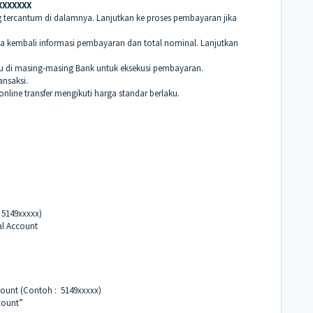
XXXXXXX
ng tercantum di dalamnya. Lanjutkan ke proses pembayaran jika
a kembali informasi pembayaran dan total nominal. Lanjutkan
u di masing-masing Bank untuk eksekusi pembayaran.
ansaksi.
nline transfer mengikuti harga standar berlaku.
 5149xxxxx)
al Account
count (Contoh : 5149xxxxx)
count”