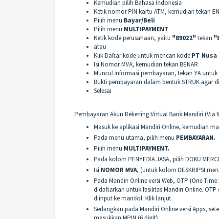
Kemudian pilih Bahasa Indonesia
Ketik nomor PIN kartu ATM, kemudian tekan E
Pilih menu
Bayar/Beli
Pilih menu
MULTIPAYMENT
Ketik kode perusahaan, yaitu
"89022"
tekan
"
atau
Klik Daftar kode untuk mencari kode
PT Nusa 
Isi Nomor MVA, kemudian tekan BENAR
Muncul informasi pembayaran, tekan YA untu
Bukti pembayaran dalam bentuk STRUK agar di
Selesai
Pembayaran Akun Rekening Virtual Bank Mandiri (Via 
Masuk ke aplikasi Mandiri Online, kemudian m
Pada menu utama, pilih menu
PEMBAYARAN.
Pilih menu
MULTIPAYMENT.
Pada kolom PENYEDIA JASA, pilih DOKU MER
Isi
NOMOR MVA
, (untuk kolom DESKRIPSI mer
Pada Mandiri Online versi Web, OTP (One Tim
didaftarkan untuk fasilitas Mandiri Online. O
diinput ke mandol. Klik lanjut.
Sedangkan pada Mandiri Online versi Apps, set
masukkan MPIN (6 digit).