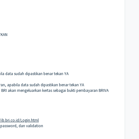
UTKAN
la data sudah dipastikan benar tekan YA
R
n, apabila data sudah dipastikan benar tekan YA
TM BRI akan mengeluarkan kertas sebagai bukti pembayaran BRIVA
//ib.bri.co.id/Login.html
assword, dan validation