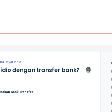
ara Bayar Vidio
dio dengan transfer bank?
unakan Bank Transfer
r