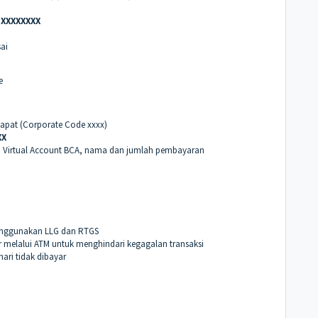
 XXXXXXXX
sai
le
apat (Corporate Code xxxx)
XX
o Virtual Account BCA, nama dan jumlah pembayaran
menggunakan LLG dan RTGS
 melalui ATM untuk menghindari kegagalan transaksi
hari tidak dibayar