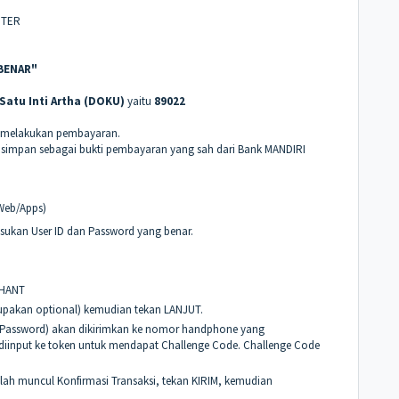
NTER
BENAR"
Satu Inti Artha (DOKU)
yaitu
89022
k melakukan pembayaran.
simpan sebagai bukti pembayaran yang sah dari Bank MANDIRI
Web/Apps)
asukan User ID dan Password yang benar.
CHANT
upakan optional) kemudian tekan LANJUT.
e Password) akan dikirimkan ke nomor handphone yang
TP diinput ke token untuk mendapat Challenge Code. Challenge Code
elah muncul Konfirmasi Transaksi, tekan KIRIM, kemudian