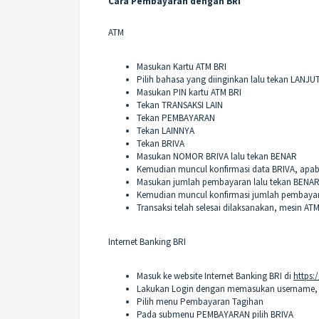
Cara Pembayaran dengan BRI
ATM
Masukan Kartu ATM BRI
Pilih bahasa yang diinginkan lalu tekan LANJ
Masukan PIN kartu ATM BRI
Tekan TRANSAKSI LAIN
Tekan PEMBAYARAN
Tekan LAINNYA
Tekan BRIVA
Masukan NOMOR BRIVA lalu tekan BENAR
Kemudian muncul konfirmasi data BRIVA, apabi
Masukan jumlah pembayaran lalu tekan BENA
Kemudian muncul konfirmasi jumlah pembayara
Transaksi telah selesai dilaksanakan, mesin A
Internet Banking BRI
Masuk ke website Internet Banking BRI di
https:
Lakukan Login dengan memasukan username, p
Pilih menu Pembayaran Tagihan
Pada submenu PEMBAYARAN pilih BRIVA